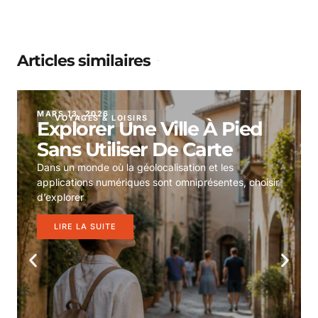
Articles similaires
MARS 13, 2026
VOYAGES & LOISIRS
Explorer Une Ville À Pied
Sans Utiliser De Carte
Dans un monde où la géolocalisation et les
applications numériques sont omniprésentes, choisir
d’explorer
LIRE LA SUITE