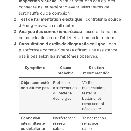
Inspection visuelle
: vérifier l’état des câbles, des
connecteurs, et repérer d’éventuelles traces de
surchauffe ou de corrosion.
Test de l’alimentation électrique
: contrôler la source
d’énergie avec un multimètre.
Analyse des connexions réseau
: assurer la bonne
communication entre l’objet et la box ou le routeur.
Consultation d’outils de diagnostic en ligne
: des
plateformes comme Spareka offrent une assistance
pas à pas selon les symptômes observés.
Symptôme
Cause
Solution
probable
recommandée
Objet connecté
Problème
Vérifier
ne s’allume pas
d’alimentation
l’alimentation,
ou batterie
tester la
déchargée
batterie, et
remplacer si
nécessaire
Connexion
Interférences
Tester réseau,
intermittente
réseau,
remplacer
ou défaillante
câbles
câbles,