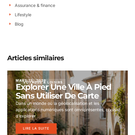
Assurance & finance
Lifestyle
Blog
Articles similaires
MARS 13, 2026
VOYAGES & LOISIRS
Explorer Une Ville À Pied
Sans Utiliser De Carte
Dans un monde où la géolocalisation et les
applications numériques sont omniprésentes, choisir
d’explorer
LIRE LA SUITE