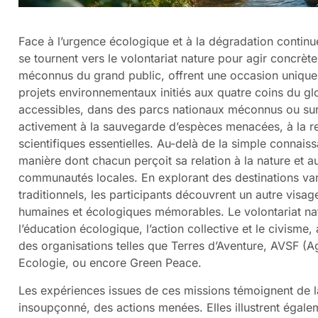
Face à l’urgence écologique et à la dégradation continu
se tournent vers le volontariat nature pour agir concrèt
méconnus du grand public, offrent une occasion unique 
projets environnementaux initiés aux quatre coins du g
accessibles, dans des parcs nationaux méconnus ou sur de
activement à la sauvegarde d’espèces menacées, à la r
scientifiques essentielles. Au-delà de la simple connai
manière dont chacun perçoit sa relation à la nature et au
communautés locales. En explorant des destinations vari
traditionnels, les participants découvrent un autre visa
humaines et écologiques mémorables. Le volontariat natu
l’éducation écologique, l’action collective et le civis
des organisations telles que Terres d’Aventure, AVSF (A
Ecologie, ou encore Green Peace.
Les expériences issues de ces missions témoignent de la
insoupçonné, des actions menées. Elles illustrent égal