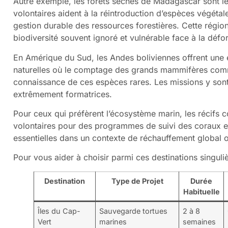
Autre exemple, les forêts sèches de Madagascar sont l
volontaires aident à la réintroduction d’espèces végétal
gestion durable des ressources forestières. Cette région,
biodiversité souvent ignoré et vulnérable face à la défor
En Amérique du Sud, les Andes boliviennes offrent une 
naturelles où le comptage des grands mammifères comme
connaissance de ces espèces rares. Les missions y sont
extrêmement formatrices.
Pour ceux qui préfèrent l’écosystème marin, les récifs c
volontaires pour des programmes de suivi des coraux e
essentielles dans un contexte de réchauffement global où
Pour vous aider à choisir parmi ces destinations singuli
Destination
Type de Projet
Durée
Habituelle
Îles du Cap-
Sauvegarde tortues
2 à 8
Vert
marines
semaines