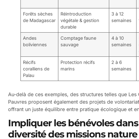
Forêts sèches
Réintroduction
3 à 12
de Madagascar
végétale & gestion
semaines
durable
Andes
Comptage faune
4 à 10
boliviennes
sauvage
semaines
Récifs
Protection récifs
2 à 6
coralliens de
marins
semaines
Palau
Au-delà de ces exemples, des structures telles que Les
Pauvres proposent également des projets de volontariat 
offrant un juste équilibre entre pratique écologique et 
Impliquer les bénévoles dans 
diversité des missions nature